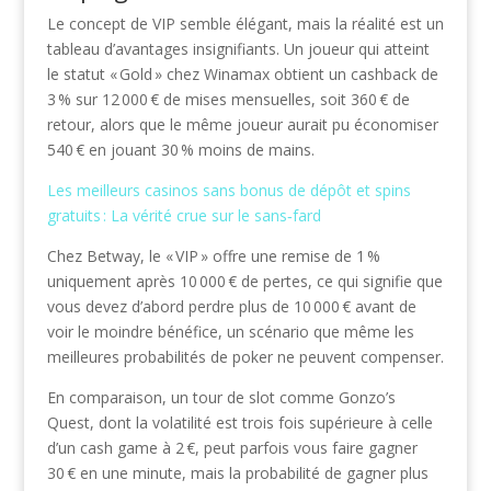
Le concept de VIP semble élégant, mais la réalité est un
tableau d’avantages insignifiants. Un joueur qui atteint
le statut « Gold » chez Winamax obtient un cashback de
3 % sur 12 000 € de mises mensuelles, soit 360 € de
retour, alors que le même joueur aurait pu économiser
540 € en jouant 30 % moins de mains.
Les meilleurs casinos sans bonus de dépôt et spins
gratuits : La vérité crue sur le sans‑fard
Chez Betway, le « VIP » offre une remise de 1 %
uniquement après 10 000 € de pertes, ce qui signifie que
vous devez d’abord perdre plus de 10 000 € avant de
voir le moindre bénéfice, un scénario que même les
meilleures probabilités de poker ne peuvent compenser.
En comparaison, un tour de slot comme Gonzo’s
Quest, dont la volatilité est trois fois supérieure à celle
d’un cash game à 2 €, peut parfois vous faire gagner
30 € en une minute, mais la probabilité de gagner plus