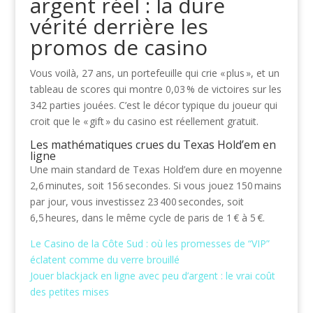
argent réel : la dure
vérité derrière les
promos de casino
Vous voilà, 27 ans, un portefeuille qui crie « plus », et un
tableau de scores qui montre 0,03 % de victoires sur les
342 parties jouées. C’est le décor typique du joueur qui
croit que le « gift » du casino est réellement gratuit.
Les mathématiques crues du Texas Hold’em en
ligne
Une main standard de Texas Hold’em dure en moyenne
2,6 minutes, soit 156 secondes. Si vous jouez 150 mains
par jour, vous investissez 23 400 secondes, soit
6,5 heures, dans le même cycle de paris de 1 € à 5 €.
Le Casino de la Côte Sud : où les promesses de “VIP”
éclatent comme du verre brouillé
Jouer blackjack en ligne avec peu d’argent : le vrai coût
des petites mises