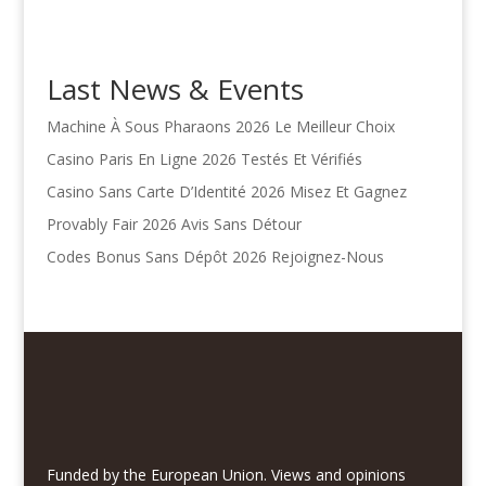
Last News & Events
Machine À Sous Pharaons 2026 Le Meilleur Choix
Casino Paris En Ligne 2026 Testés Et Vérifiés
Casino Sans Carte D’Identité 2026 Misez Et Gagnez
Provably Fair 2026 Avis Sans Détour
Codes Bonus Sans Dépôt 2026 Rejoignez-Nous
Funded by the European Union. Views and opinions