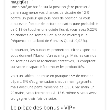
magiques
Une stratégie basée sur la position (être premier à
parler) augmente vos chances de victoire de 12 %
contre un joueur qui joue hors de position. Si vous
ajoutez un facteur de lecture de cartes (une probabilité
de 0,18 de toucher une quinte flush), vous avez 0,22 %
de chances de sortir du lot, à peine mieux que la
fréquence de jackpot de Gonzo’s Quest (0,02 %).
Et pourtant, les publicités promettent « free » spins qui
vous donnent l’illusion d’un avantage. Mais les casinos
ne sont pas des associations caritatives, ils comptent
sur votre incapacité à compter les probabilités.
Voici un tableau de mise en pratique : 5 € de mise de
départ, 3 % d’augmentation chaque main gagnante,
mais avec une perte moyenne de 0,85 € par main. En
20 mains, vous terminerez à -13 €, même si vous avez
cru gagner trois fois de suite.
Le piège des bonus « VIP »