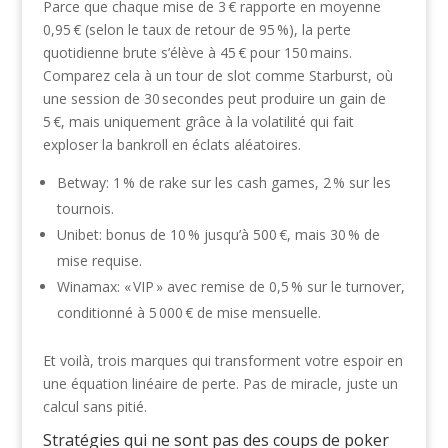
Parce que chaque mise de 3 € rapporte en moyenne
0,95 € (selon le taux de retour de 95 %), la perte
quotidienne brute s’élève à 45 € pour 150 mains.
Comparez cela à un tour de slot comme Starburst, où
une session de 30 secondes peut produire un gain de
5 €, mais uniquement grâce à la volatilité qui fait
exploser la bankroll en éclats aléatoires.
Betway: 1 % de rake sur les cash games, 2 % sur les
tournois.
Unibet: bonus de 10 % jusqu’à 500 €, mais 30 % de
mise requise.
Winamax: « VIP » avec remise de 0,5 % sur le turnover,
conditionné à 5 000 € de mise mensuelle.
Et voilà, trois marques qui transforment votre espoir en
une équation linéaire de perte. Pas de miracle, juste un
calcul sans pitié.
Stratégies qui ne sont pas des coups de poker