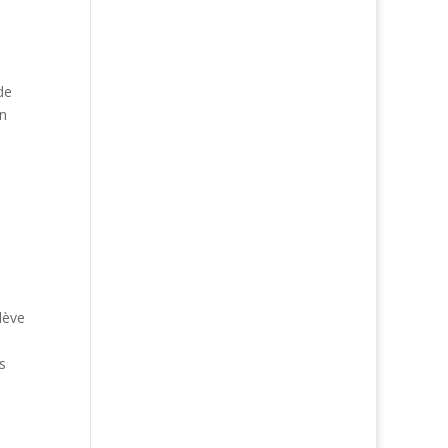
de
en
lève
s