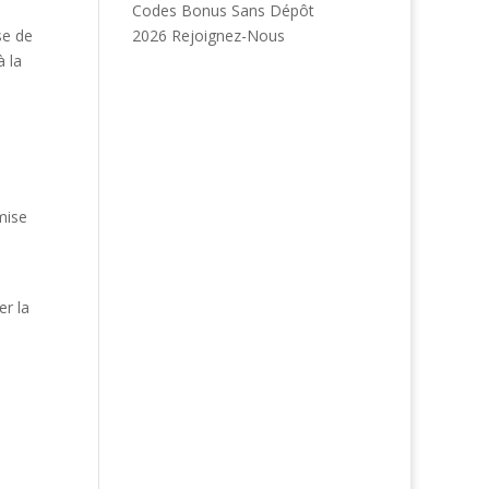
Codes Bonus Sans Dépôt
se de
2026 Rejoignez-Nous
à la
mise
er la