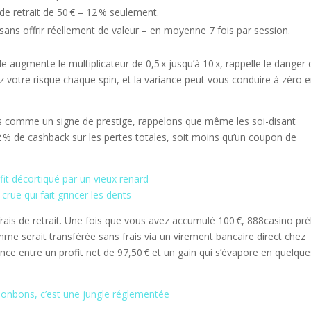
de retrait de 50 € – 12 % seulement.
sans offrir réellement de valeur – en moyenne 7 fois par session.
 augmente le multiplicateur de 0,5 x jusqu’à 10 x, rappelle le danger 
z votre risque chaque spin, et la variance peut vous conduire à zéro 
tés comme un signe de prestige, rappelons que même les soi-disant
% de cashback sur les pertes totales, soit moins qu’un coupon de
fit décortiqué par un vieux renard
crue qui fait grincer les dents
frais de retrait. Une fois que vous avez accumulé 100 €, 888casino pré
mme serait transférée sans frais via un virement bancaire direct chez
érence entre un profit net de 97,50 € et un gain qui s’évapore en quelque
 bonbons, c’est une jungle réglementée