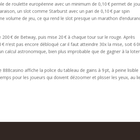
able de roulette européenne avec un minimum de 0,10 € permet de jou
araison, un slot comme Starburst avec un pari de 0,10 € par spin
ême volume de jeu, ce qui rend le slot presque un marathon d’enduran
e 200 € de Betway, puis mise 20 € à chaque tour sur le rouge. Après
 € n’est pas encore débloqué car il faut atteindre 30x la mise, soit 6 0
 un calcul astronomique, bien plus improbable que de gagner à la loter
e de 888casino affiche la police du tableau de gains à 9 pt, à peine lisible
mps pour les joueurs qui doivent dézoomer et plisser les yeux, au li