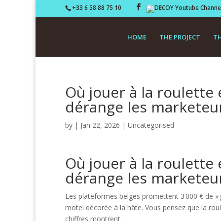
+33 6 58 88 75 10
HOME
THE PROJECT
T
Où jouer à la roulette 
dérange les marketeu
by
|
Jan 22, 2026
| Uncategorised
Où jouer à la roulette 
dérange les marketeu
Les plateformes belges promettent 3 000 € de « g
motel décorée à la hâte. Vous pensez que la roule
chiffres montrent.