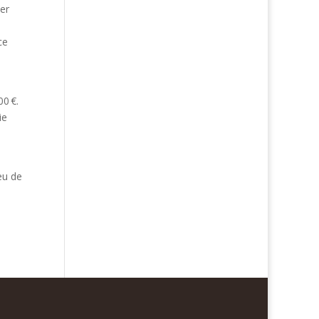
er
ce
00 €.
ie
eu de