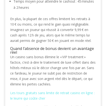
Temps moyen pour atteindre le cashout : 45 minutes
à 2 heures
En plus, la plupart de ces offres limitent les retraits à
10 € ou moins, ce qui rend le gain quasi négligeable.
Imaginez un joueur qui réussit à convertir 9,99 € en
cash après 12 h de jeu, alors que le même temps lui
aurait permis de gagner 50 € en jouant en mode réel.
Quand l’absence de bonus devient un avantage
réel
Un casino sans bonus élimine le « VIP treatment »
factice, c’est-à-dire le traitement de luxe offert dans des
hôtels miteux où le décor change une fois par an. Sans
ce fardeau, le joueur ne subit pas de restriction de
mise, il joue avec son argent réel dès le départ, ce qui
élimine les pertes cachées.
Les tours gratuits sans limite de retrait casino en ligne :
le leurre qui coûte cher