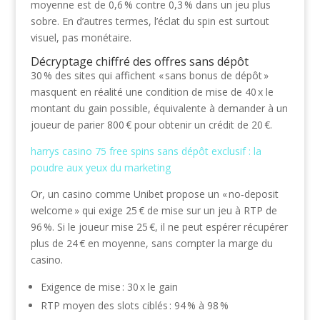
moyenne est de 0,6 % contre 0,3 % dans un jeu plus
sobre. En d’autres termes, l’éclat du spin est surtout
visuel, pas monétaire.
Décryptage chiffré des offres sans dépôt
30 % des sites qui affichent « sans bonus de dépôt »
masquent en réalité une condition de mise de 40 x le
montant du gain possible, équivalente à demander à un
joueur de parier 800 € pour obtenir un crédit de 20 €.
harrys casino 75 free spins sans dépôt exclusif : la
poudre aux yeux du marketing
Or, un casino comme Unibet propose un « no‑deposit
welcome » qui exige 25 € de mise sur un jeu à RTP de
96 %. Si le joueur mise 25 €, il ne peut espérer récupérer
plus de 24 € en moyenne, sans compter la marge du
casino.
Exigence de mise : 30 x le gain
RTP moyen des slots ciblés : 94 % à 98 %