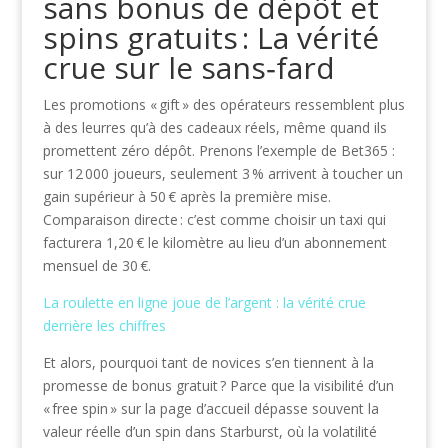
sans bonus de dépôt et
spins gratuits : La vérité
crue sur le sans‑fard
Les promotions « gift » des opérateurs ressemblent plus
à des leurres qu’à des cadeaux réels, même quand ils
promettent zéro dépôt. Prenons l’exemple de Bet365 :
sur 12 000 joueurs, seulement 3 % arrivent à toucher un
gain supérieur à 50 € après la première mise.
Comparaison directe : c’est comme choisir un taxi qui
facturera 1,20 € le kilomètre au lieu d’un abonnement
mensuel de 30 €.
La roulette en ligne joue de l’argent : la vérité crue
derrière les chiffres
Et alors, pourquoi tant de novices s’en tiennent à la
promesse de bonus gratuit ? Parce que la visibilité d’un
« free spin » sur la page d’accueil dépasse souvent la
valeur réelle d’un spin dans Starburst, où la volatilité