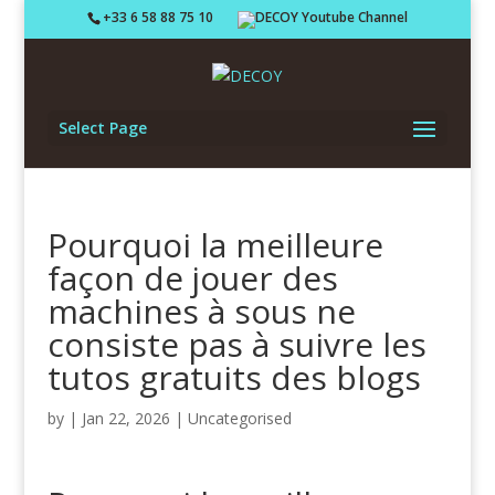
+33 6 58 88 75 10
Select Page
Pourquoi la meilleure
façon de jouer des
machines à sous ne
consiste pas à suivre les
tutos gratuits des blogs
by
|
Jan 22, 2026
| Uncategorised