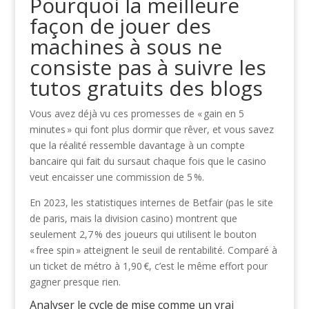
Pourquoi la meilleure
façon de jouer des
machines à sous ne
consiste pas à suivre les
tutos gratuits des blogs
Vous avez déjà vu ces promesses de « gain en 5
minutes » qui font plus dormir que rêver, et vous savez
que la réalité ressemble davantage à un compte
bancaire qui fait du sursaut chaque fois que le casino
veut encaisser une commission de 5 %.
En 2023, les statistiques internes de Betfair (pas le site
de paris, mais la division casino) montrent que
seulement 2,7 % des joueurs qui utilisent le bouton
« free spin » atteignent le seuil de rentabilité. Comparé à
un ticket de métro à 1,90 €, c’est le même effort pour
gagner presque rien.
Analyser le cycle de mise comme un vrai