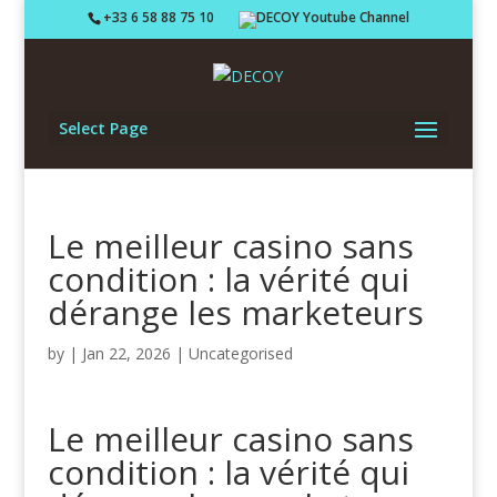
+33 6 58 88 75 10
Select Page
Le meilleur casino sans
condition : la vérité qui
dérange les marketeurs
by
|
Jan 22, 2026
| Uncategorised
Le meilleur casino sans
condition : la vérité qui