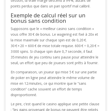
session, la vraie marge descend à 94 %, autant de
points perdus que dans un pari sportif mal calibré.
Exemple de calcul réel sur un
bonus sans condition
Supposons que le « meilleur casino sans condition »
vous offre 30 € de bonus. Le wagering est fixé à 20x et
la mise maximale sur chaque spin est de 0,20 €.
30 € × 20 = 600 € de mise totale requise. 600 € ÷ 0,20 € =
3 000 spins. Si chaque spin dure 0,7 seconde, il faut
35 minutes de jeu continu sans pause pour atteindre le
seuil, un effort que peu de joueurs sont prêts à fournir.
En comparaison, un joueur qui mise 5 € sur une partie
de poker en ligne peut atteindre le même volume de
mise en 12 minutes, ce qui montre que le “sans
condition” cache souvent un effort de temps
disproportionné.
Le pire, c’est quand le casino applique une petite clause
: “les gains provenant de bonus ne peuvent être retirés