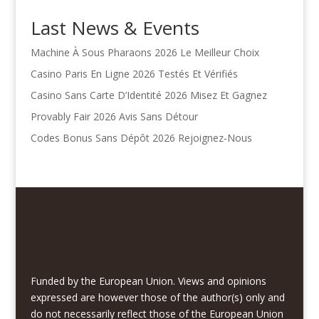
Last News & Events
Machine À Sous Pharaons 2026 Le Meilleur Choix
Casino Paris En Ligne 2026 Testés Et Vérifiés
Casino Sans Carte D’Identité 2026 Misez Et Gagnez
Provably Fair 2026 Avis Sans Détour
Codes Bonus Sans Dépôt 2026 Rejoignez-Nous
Funded by the European Union. Views and opinions
expressed are however those of the author(s) only and
do not necessarily reflect those of the European Union