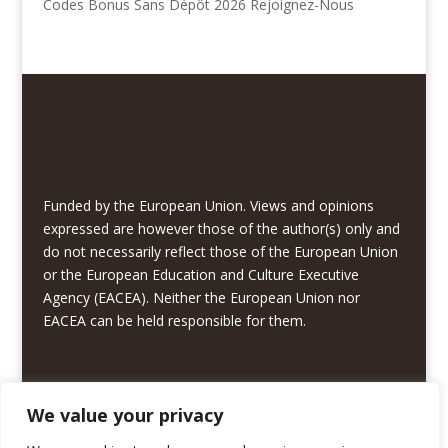
Codes Bonus Sans Dépôt 2026 Rejoignez-Nous
Funded by the European Union. Views and opinions
expressed are however those of the author(s) only and
do not necessarily reflect those of the European Union
or the European Education and Culture Executive
Agency (EACEA). Neither the European Union nor
EACEA can be held responsible for them.
We value your privacy