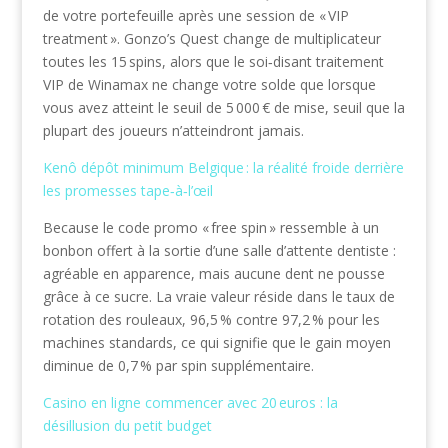
de votre portefeuille après une session de « VIP
treatment ». Gonzo’s Quest change de multiplicateur
toutes les 15 spins, alors que le soi‑disant traitement
VIP de Winamax ne change votre solde que lorsque
vous avez atteint le seuil de 5 000 € de mise, seuil que la
plupart des joueurs n’atteindront jamais.
Kenô dépôt minimum Belgique : la réalité froide derrière
les promesses tape‑à‑l’œil
Because le code promo « free spin » ressemble à un
bonbon offert à la sortie d’une salle d’attente dentiste :
agréable en apparence, mais aucune dent ne pousse
grâce à ce sucre. La vraie valeur réside dans le taux de
rotation des rouleaux, 96,5 % contre 97,2 % pour les
machines standards, ce qui signifie que le gain moyen
diminue de 0,7 % par spin supplémentaire.
Casino en ligne commencer avec 20 euros : la
désillusion du petit budget