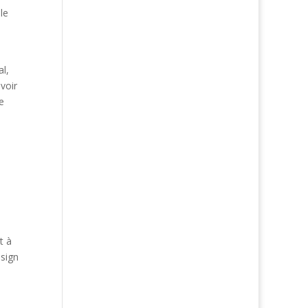
le
al,
voir
e
t à
esign