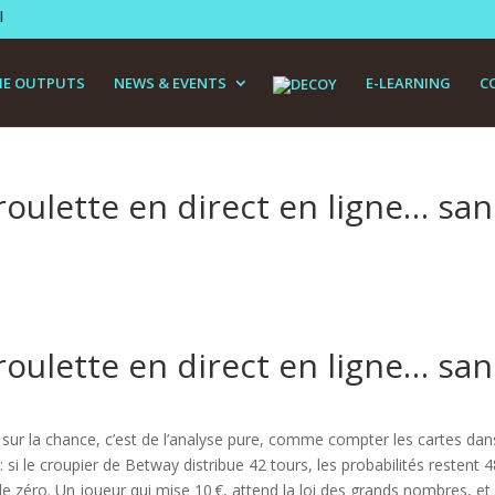
HE OUTPUTS
NEWS & EVENTS
E-LEARNING
C
roulette en direct en ligne… san
roulette en direct en ligne… san
ari sur la chance, c’est de l’analyse pure, comme compter les cartes dan
si le croupier de Betway distribue 42 tours, les probabilités restent 4
le zéro. Un joueur qui mise 10 €, attend la loi des grands nombres, et