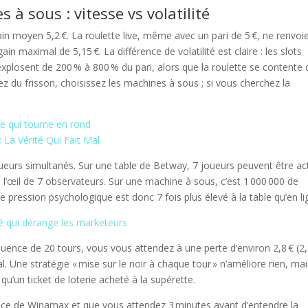
à sous : vitesse vs volatilité
in moyen 5,2 €. La roulette live, même avec un pari de 5 €, ne renvoi
ain maximal de 5,15 €. La différence de volatilité est claire : les slots
plosent de 200 % à 800 % du pari, alors que la roulette se contente 
z du frisson, choisissez les machines à sous ; si vous cherchez la
ge qui tourne en rond
La Vérité Qui Fait Mal
ueurs simultanés. Sur une table de Betway, 7 joueurs peuvent être act
s l’œil de 7 observateurs. Sur une machine à sous, c’est 1 000 000 de
pression psychologique est donc 7 fois plus élevé à la table qu’en li
té qui dérange les marketeurs
quence de 20 tours, vous vous attendez à une perte d’environ 2,8 € (2
. Une stratégie « mise sur le noir à chaque tour » n’améliore rien, mai
 qu’un ticket de loterie acheté à la supérette.
rvice de Winamax et que vous attendez 3 minutes avant d’entendre la