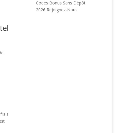
Codes Bonus Sans Dépôt
2026 Rejoignez-Nous
tel
de
frais
est