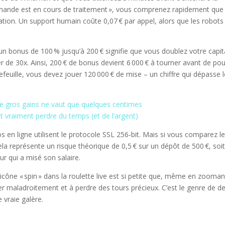
mande est en cours de traitement », vous comprenez rapidement que 
cation. Un support humain coûte 0,07 € par appel, alors que les robots
un bonus de 100 % jusqu’à 200 € signifie que vous doublez votre capit
 de 30x. Ainsi, 200 € de bonus devient 6 000 € à tourner avant de pou
tefeuille, vous devez jouer 120 000 € de mise – un chiffre qui dépasse l
de gros gains ne vaut que quelques centimes
t vraiment perdre du temps (et de l’argent)
os en ligne utilisent le protocole SSL 256‑bit. Mais si vous comparez le
ela représente un risque théorique de 0,5 € sur un dépôt de 500 €, soit
ur qui a misé son salaire.
: l’icône « spin » dans la roulette live est si petite que, même en zooman
quer maladroitement et à perdre des tours précieux. C’est le genre de d
 vraie galère.