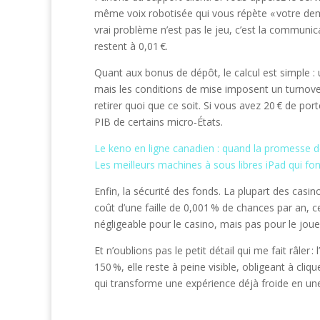
même voix robotisée qui vous répète « votre de
vrai problème n’est pas le jeu, c’est la communi
restent à 0,01 €.
Quant aux bonus de dépôt, le calcul est simple : 
mais les conditions de mise imposent un turnover
retirer quoi que ce soit. Si vous avez 20 € de por
PIB de certains micro‑États.
Le keno en ligne canadien : quand la promesse 
Les meilleurs machines à sous libres iPad qui fon
Enfin, la sécurité des fonds. La plupart des casin
coût d’une faille de 0,001 % de chances par an, c
négligeable pour le casino, mais pas pour le joue
Et n’oublions pas le petit détail qui me fait râler 
150 %, elle reste à peine visible, obligeant à cli
qui transforme une expérience déjà froide en une