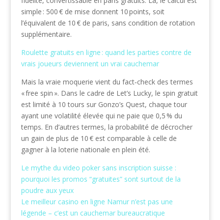
fidélité, convertissable en paris gratuits. Là, le calcul est
simple : 500 € de mise donnent 10 points, soit
l’équivalent de 10 € de paris, sans condition de rotation
supplémentaire.
Roulette gratuits en ligne : quand les parties contre de
vrais joueurs deviennent un vrai cauchemar
Mais la vraie moquerie vient du fact‑check des termes
« free spin ». Dans le cadre de Let’s Lucky, le spin gratuit
est limité à 10 tours sur Gonzo’s Quest, chaque tour
ayant une volatilité élevée qui ne paie que 0,5 % du
temps. En d’autres termes, la probabilité de décrocher
un gain de plus de 10 € est comparable à celle de
gagner à la loterie nationale en plein été.
Le mythe du video poker sans inscription suisse :
pourquoi les promos “gratuites” sont surtout de la
poudre aux yeux
Le meilleur casino en ligne Namur n’est pas une
légende – c’est un cauchemar bureaucratique