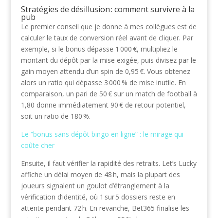
Stratégies de désillusion : comment survivre à la
pub
Le premier conseil que je donne à mes collègues est de
calculer le taux de conversion réel avant de cliquer. Par
exemple, si le bonus dépasse 1 000 €, multipliez le
montant du dépôt par la mise exigée, puis divisez par le
gain moyen attendu d’un spin de 0,95 €. Vous obtenez
alors un ratio qui dépasse 3 000 % de mise inutile. En
comparaison, un pari de 50 € sur un match de football à
1,80 donne immédiatement 90 € de retour potentiel,
soit un ratio de 180 %.
Le “bonus sans dépôt bingo en ligne” : le mirage qui
coûte cher
Ensuite, il faut vérifier la rapidité des retraits. Let’s Lucky
affiche un délai moyen de 48 h, mais la plupart des
joueurs signalent un goulot d’étranglement à la
vérification d’identité, où 1 sur 5 dossiers reste en
attente pendant 72 h. En revanche, Bet365 finalise les