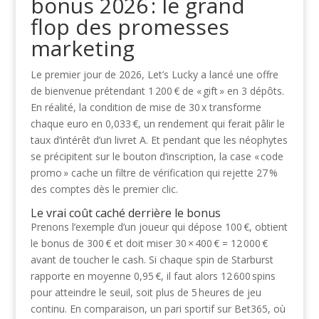
bonus 2026 : le grand
flop des promesses
marketing
Le premier jour de 2026, Let’s Lucky a lancé une offre
de bienvenue prétendant 1 200 € de « gift » en 3 dépôts.
En réalité, la condition de mise de 30 x transforme
chaque euro en 0,033 €, un rendement qui ferait pâlir le
taux d’intérêt d’un livret A. Et pendant que les néophytes
se précipitent sur le bouton d’inscription, la case « code
promo » cache un filtre de vérification qui rejette 27 %
des comptes dès le premier clic.
Le vrai coût caché derrière le bonus
Prenons l’exemple d’un joueur qui dépose 100 €, obtient
le bonus de 300 € et doit miser 30 × 400 € = 12 000 €
avant de toucher le cash. Si chaque spin de Starburst
rapporte en moyenne 0,95 €, il faut alors 12 600 spins
pour atteindre le seuil, soit plus de 5 heures de jeu
continu. En comparaison, un pari sportif sur Bet365, où