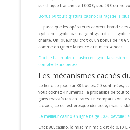
sur chaque tranche de 1 000 €, soit 23 € qui ne vo
Bonus 60 tours gratuits casino : la façade la plus
Et parce que les opérateurs adorent brandir des « 
« gift » ne signifie pas « argent gratuit ». Il sign
charité. Un joueur qui croit qu’un bonus de 10 €
comme on ignore la notice d’un micro‑ondes.
Double ball roulette casino en ligne : la version 
compter leurs pertes
Les mécanismes cachés du
Le keno se joue sur 80 boules, 20 sont tirées, e
vous cochez 4 numéros, la probabilité de tout tou
gains massifs restent rares. En comparaison, la vo
jackpot, ce qui est presque identique, mais le slo
Le meilleur casino en ligne belge 2026 dévoilé : z
Chez 888casino, la mise minimale est de 0,10 €,