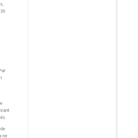
s,
 30
Par
n
ne
irant
és.
 de
a ne