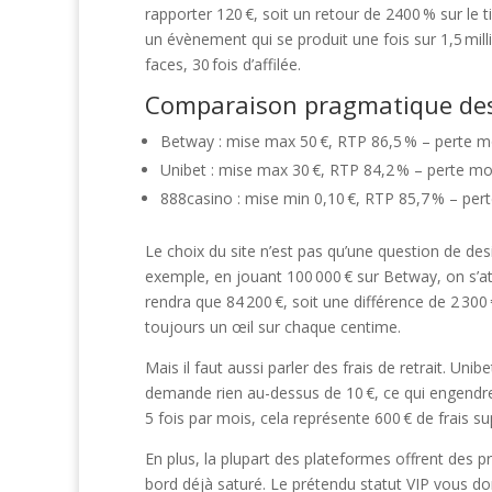
rapporter 120 €, soit un retour de 2400 % sur le
un évènement qui se produit une fois sur 1,5 milli
faces, 30 fois d’affilée.
Comparaison pragmatique des
Betway : mise max 50 €, RTP 86,5 % – perte m
Unibet : mise max 30 €, RTP 84,2 % – perte mo
888casino : mise min 0,10 €, RTP 85,7 % – per
Le choix du site n’est pas qu’une question de desi
exemple, en jouant 100 000 € sur Betway, on s’a
rendra que 84 200 €, soit une différence de 2 300
toujours un œil sur chaque centime.
Mais il faut aussi parler des frais de retrait. U
demande rien au-dessus de 10 €, ce qui engendre 
5 fois par mois, cela représente 600 € de frais s
En plus, la plupart des plateformes offrent des p
bord déjà saturé. Le prétendu statut VIP vous do