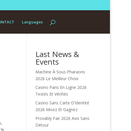
ONTACT
Languages
Last News &
Events
Machine À Sous Pharaons
2026 Le Meilleur Choix
Casino Paris En Ligne 2026
Testés Et Vérifiés
Casino Sans Carte D’Identité
2026 Misez Et Gagnez
Provably Fair 2026 Avis Sans
%,
Détour
3 %