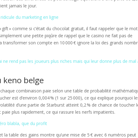
ient jamais le jour.
 ridicule du marketing en ligne
gift » comme si c’était du chocolat gratuit, il faut rappeler que le mot
ifie simplement une petite piqûre de rappel que le casino ne fait pas de
 va transformer son compte en 10 000 € ignore la loi des grands nomb
qui ne rend pas les joueurs plus riches mais qui leur donne plus de mal 
 keno belge
t chaque combinaison paie selon une table de probabilité mathématiqu
cher est d’environ 0,004 % (1 sur 25 000), ce qui explique pourquoi le
latilité d’une partie de Starburst atteint 0,2 % de chance de toucher l
t paie plus rapidement, ce qui rassure les nerfs impatients.
éro blabla, que du profit
 et la table des gains montre qu’une mise de 5 € avec 6 numéros peut