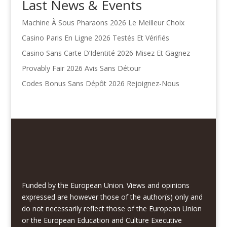
Last News & Events
Machine À Sous Pharaons 2026 Le Meilleur Choix
Casino Paris En Ligne 2026 Testés Et Vérifiés
Casino Sans Carte D’Identité 2026 Misez Et Gagnez
Provably Fair 2026 Avis Sans Détour
Codes Bonus Sans Dépôt 2026 Rejoignez-Nous
Funded by the European Union. Views and opinions
expressed are however those of the author(s) only and
do not necessarily reflect those of the European Union
or the European Education and Culture Executive