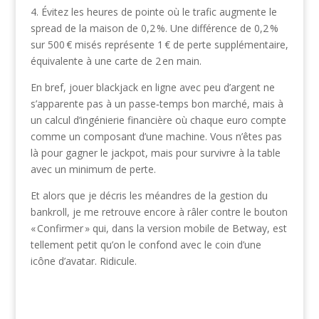
4. Évitez les heures de pointe où le trafic augmente le
spread de la maison de 0,2 %. Une différence de 0,2 %
sur 500 € misés représente 1 € de perte supplémentaire,
équivalente à une carte de 2 en main.
En bref, jouer blackjack en ligne avec peu d’argent ne
s’apparente pas à un passe‑temps bon marché, mais à
un calcul d’ingénierie financière où chaque euro compte
comme un composant d’une machine. Vous n’êtes pas
là pour gagner le jackpot, mais pour survivre à la table
avec un minimum de perte.
Et alors que je décris les méandres de la gestion du
bankroll, je me retrouve encore à râler contre le bouton
« Confirmer » qui, dans la version mobile de Betway, est
tellement petit qu’on le confond avec le coin d’une
icône d’avatar. Ridicule.