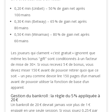
0,20 € min (Unibet) – 50 % de gain net après
100 mains
0,30 € min (Betway) – 65 % de gain net après
80 mains
0,50 € min (Winamax) – 80 % de gain net après
60 mains
Les joueurs qui clament « c’est gratuit » ignorent que
même les bonus “gift” sont conditionnés à un facteur
de mise de 30×. Si vous recevez 5 € de bonus, vous
devez miser 150 € avant de pouvoir retirer quoi que ce
soit – un peu comme devoir lire 150 pages d’un manuel
avant de pouvoir utiliser la fonction de base d’un
appareil.
Gestion du bankroll : la règle du 5 % appliquée à
20 €
Un bankroll de 20 € devrait jamais voir plus de 1 €
engagé en une seule session. Si vous jouez 0,25 € par