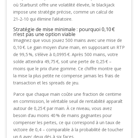
où Starburst offre une volatilité élevée, le blackjack
impose une stratégie précise, comme un calcul de
21‑2‑10 qui élimine l’aléatoire.
Stratégie de mise minimale : pourquoi 0,10 €
n’est pas une option viable
Imaginez que vous jouiez 500 mains avec une mise de
0,10 €. Le gain moyen d’une main, en supposant un RTP
de 99,5 %, s’élève à 0,0995 €. Après 500 mains, votre
solde atteindra 49,75 €, soit une perte de 0,25 € –
moins que le prix d’une gomme. Ce chiffre montre que
la mise la plus petite ne compense jamais les frais de
transaction et les spreads de jeu.
Parce que chaque main coûte une fraction de centime
en commission, le véritable seuil de rentabilité apparaît
autour de 0,25 € par main. À ce niveau, vous avez
besoin d’au moins 40 % de mains gagnantes pour
compenser les pertes, ce qui correspond à un taux de
victoire de 0,4 – comparable à la probabilité de toucher
un 6 avec deux dés à six faces.