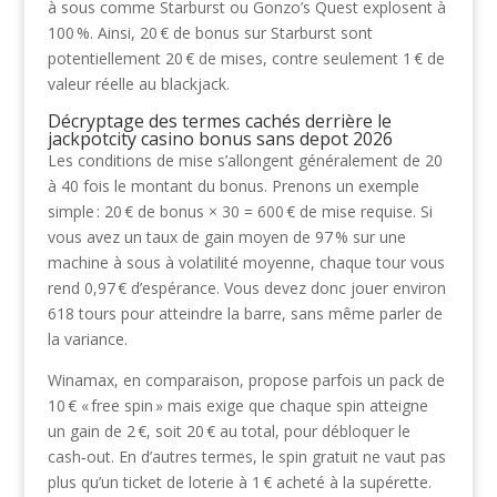
à sous comme Starburst ou Gonzo’s Quest explosent à
100 %. Ainsi, 20 € de bonus sur Starburst sont
potentiellement 20 € de mises, contre seulement 1 € de
valeur réelle au blackjack.
Décryptage des termes cachés derrière le
jackpotcity casino bonus sans depot 2026
Les conditions de mise s’allongent généralement de 20
à 40 fois le montant du bonus. Prenons un exemple
simple : 20 € de bonus × 30 = 600 € de mise requise. Si
vous avez un taux de gain moyen de 97 % sur une
machine à sous à volatilité moyenne, chaque tour vous
rend 0,97 € d’espérance. Vous devez donc jouer environ
618 tours pour atteindre la barre, sans même parler de
la variance.
Winamax, en comparaison, propose parfois un pack de
10 € « free spin » mais exige que chaque spin atteigne
un gain de 2 €, soit 20 € au total, pour débloquer le
cash‑out. En d’autres termes, le spin gratuit ne vaut pas
plus qu’un ticket de loterie à 1 € acheté à la supérette.