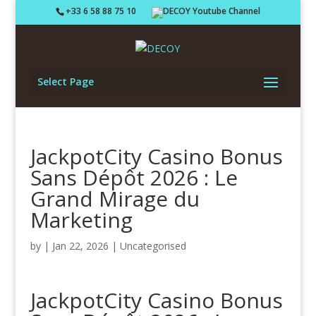
+33 6 58 88 75 10
Select Page
JackpotCity Casino Bonus
Sans Dépôt 2026 : Le
Grand Mirage du
Marketing
by
|
Jan 22, 2026
| Uncategorised
JackpotCity Casino Bonus