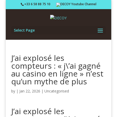
+33 6 58 88 75 10
Select Page
J’ai explosé les
compteurs : « j\’ai gagné
au casino en ligne » n’est
qu’un mythe de plus
by
|
Jan 22, 2026
| Uncategorised
J’ai explosé les