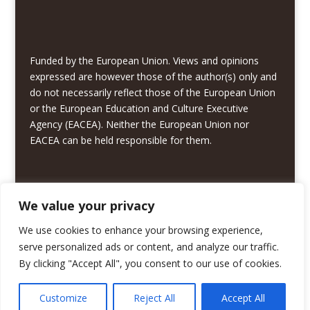
Funded by the European Union. Views and opinions
expressed are however those of the author(s) only and
do not necessarily reflect those of the European Union
or the European Education and Culture Executive
Agency (EACEA). Neither the European Union nor
EACEA can be held responsible for them.
We value your privacy
We use cookies to enhance your browsing experience,
serve personalized ads or content, and analyze our traffic.
By clicking "Accept All", you consent to our use of cookies.
Customize
Reject All
Accept All
Copyright © 2022-2024 DECOY Erasmus+ Project