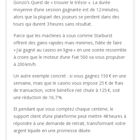
Gonzo’s Quest de « trouver le trésor ». La durée
moyenne d’une session gagnante est de 12 minutes,
alors que la plupart des joueurs se perdent dans des
tours qui durent 3 heures sans résultat.
Parce que les machines à sous comme Starburst
offrent des gains rapides mais minimes, l’idée de faire
« j’ai gagné au casino en ligne » en une soirée ressemble
à croire que le moteur d’une Fiat 500 va vous propulser
à 200 km/h.
Un autre exemple concret : si vous gagnez 150 € en une
semaine, mais que le casino vous impose 25 € de frais
de transaction, votre bénéfice net chute à 125 €, soit
une réduction de 16,7 %.
Et pendant que vous comptez chaque centime, le
support client d’une plateforme peut mettre 48 heures à
répondre à une demande de retrait, transformant votre
argent liquide en une promesse diluée.