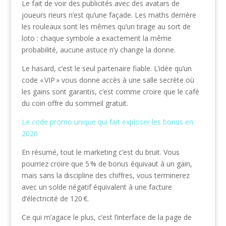
Le fait de voir des publicités avec des avatars de
joueurs rieurs n’est qu’une façade. Les maths derrière
les rouleaux sont les mêmes qu’un tirage au sort de
loto : chaque symbole a exactement la même
probabilité, aucune astuce n’y change la donne.
Le hasard, c’est le seul partenaire fiable. L’idée qu’un
code « VIP » vous donne accès à une salle secrète où
les gains sont garantis, c’est comme croire que le café
du coin offre du sommeil gratuit.
Le code promo unique qui fait exploser les bonus en
2026
En résumé, tout le marketing c’est du bruit. Vous
pourriez croire que 5 % de bonus équivaut à un gain,
mais sans la discipline des chiffres, vous terminerez
avec un solde négatif équivalent à une facture
d’électricité de 120 €.
Ce qui m’agace le plus, c’est l’interface de la page de