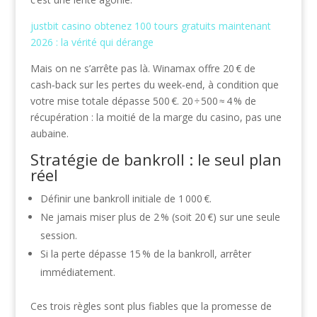
justbit casino obtenez 100 tours gratuits maintenant
2026 : la vérité qui dérange
Mais on ne s’arrête pas là. Winamax offre 20 € de
cash‑back sur les pertes du week‑end, à condition que
votre mise totale dépasse 500 €. 20 ÷ 500 ≈ 4 % de
récupération : la moitié de la marge du casino, pas une
aubaine.
Stratégie de bankroll : le seul plan
réel
Définir une bankroll initiale de 1 000 €.
Ne jamais miser plus de 2 % (soit 20 €) sur une seule
session.
Si la perte dépasse 15 % de la bankroll, arrêter
immédiatement.
Ces trois règles sont plus fiables que la promesse de