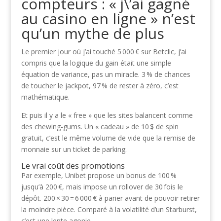
compteurs : « j\’ai gagné
au casino en ligne » n’est
qu’un mythe de plus
Le premier jour où j’ai touché 5 000 € sur Betclic, j’ai
compris que la logique du gain était une simple
équation de variance, pas un miracle. 3 % de chances
de toucher le jackpot, 97 % de rester à zéro, c’est
mathématique.
Et puis il y a le « free » que les sites balancent comme
des chewing‑gums. Un « cadeau » de 10 $ de spin
gratuit, c’est le même volume de vide que la remise de
monnaie sur un ticket de parking.
Le vrai coût des promotions
Par exemple, Unibet propose un bonus de 100 %
jusqu’à 200 €, mais impose un rollover de 30 fois le
dépôt. 200 × 30 = 6 000 € à parier avant de pouvoir retirer
la moindre pièce. Comparé à la volatilité d’un Starburst,
c’est une lente agonie.