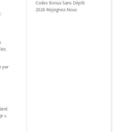
Codes Bonus Sans Dépôt
2026 Rejoignez-Nous
t
n
 les
z par
alent
e ».