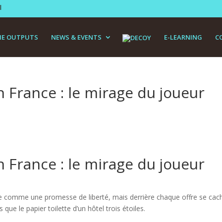
HE OUTPUTS
NEWS & EVENTS
E-LEARNING
C
n France : le mirage du joueur
n France : le mirage du joueur
ne comme une promesse de liberté, mais derrière chaque offre se cac
ue le papier toilette d’un hôtel trois étoiles.