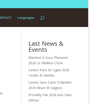
ONTACT
Languages
Last News &
Events
Machine À Sous Pharaons
2026 Le Meilleur Choix
Casino Paris En Ligne 2026
Testés Et Vérifiés
Casino Sans Carte D’Identité
2026 Misez Et Gagnez
he
Provably Fair 2026 Avis Sans
Détour