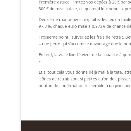
Première astuce : limitez vos dépôts à 20 € par 
800 € de mise totale, ce qui rend le « bonus » pre
Deuxième manoeuvre : exploitez les jeux à faib
97,3 %, chaque euro misé a 0,973 € de chance de 
Troisième point : surveillez les frais de retrait. 
– une perte qui s’accumule davantage que le b
En bref, la vraie liberté vient de la capacité à 
».
Et si tout cela vous donne déjà mal à la tête, att
icônes de retrait sont si petites qu’on doit pliss
bouton de confirmation ressemble à un pixel perd