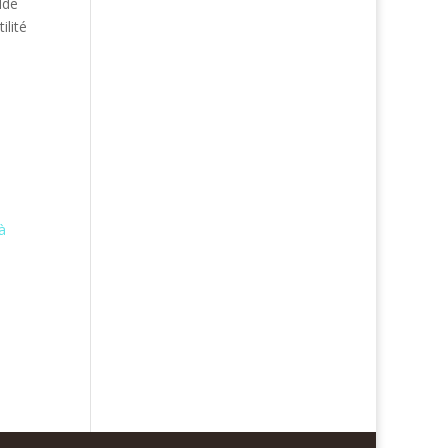
lde
ilité
à