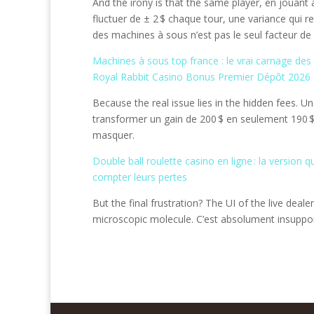
And the irony is that the same player, en jouant
fluctuer de ± 2 $ chaque tour, une variance qui 
des machines à sous n’est pas le seul facteur de 
Machines à sous top france : le vrai carnage de
Royal Rabbit Casino Bonus Premier Dépôt 2026 : 
Because the real issue lies in the hidden fees. Un
transformer un gain de 200 $ en seulement 190 
masquer.
Double ball roulette casino en ligne : la version 
compter leurs pertes
But the final frustration? The UI of the live deale
microscopic molecule. C’est absolument insuppor