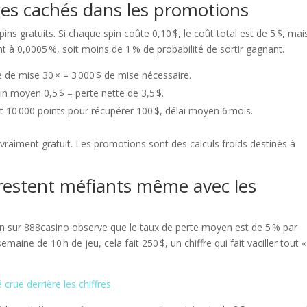
es cachés dans les promotions
ins gratuits. Si chaque spin coûte 0,10 $, le coût total est de 5 $, mai
t à 0,0005 %, soit moins de 1 % de probabilité de sortir gagnant.
 de mise 30 × – 3 000 $ de mise nécessaire.
in moyen 0,5 $ – perte nette de 3,5 $.
aut 10 000 points pour récupérer 100 $, délai moyen 6 mois.
s vraiment gratuit. Les promotions sont des calculs froids destinés à
 restent méfiants même avec les
n sur 888casino observe que le taux de perte moyen est de 5 % par
aine de 10 h de jeu, cela fait 250 $, un chiffre qui fait vaciller tout «
 crue derrière les chiffres