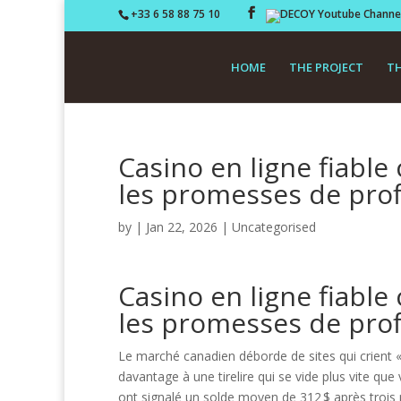
+33 6 58 88 75 10
HOME
THE PROJECT
T
Casino en ligne fiable 
les promesses de prof
by
|
Jan 22, 2026
| Uncategorised
Casino en ligne fiable 
les promesses de prof
Le marché canadien déborde de sites qui crient « g
davantage à une tirelire qui se vide plus vite que
ont signalé un solde moyen de 312 $ après trois 