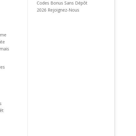
Codes Bonus Sans Dépôt
2026 Rejoignez-Nous
ième
ute
 mais
res
s
êt