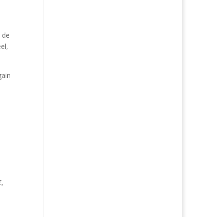
€ de
el,
gain
€,