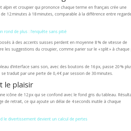
et alpin et croupier qui prononce chaque terme en français crée une
e 12 minutes à 18 minutes, comparable à la différence entre regard
rond de plus : l’enquête sans pitié
posés à des accents suisses perdent en moyenne 8 % de vitesse de
vre les suggestions du croupier, comme parier sur le « split » à chaque 
leau d’interface sans son, avec des boutons de 16 px, passe 20 % plu
 se traduit par une perte de 0,4 € par session de 30 minutes.
 le plaisir
e icône de 12 px qui se confond avec le fond gris du tableau. Résultat 
e de retrait, ce qui ajoute un délai de 4 seconds inutile à chaque
nd le divertissement devient un calcul de pertes