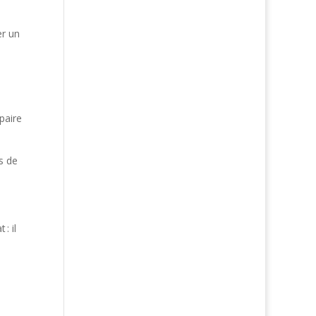
er un
paire
s de
: il