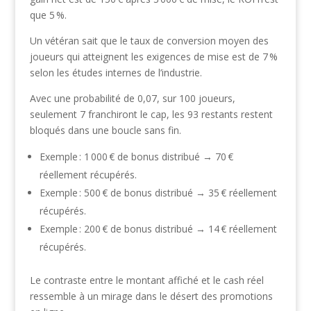
que 5 %.
Un vétéran sait que le taux de conversion moyen des
joueurs qui atteignent les exigences de mise est de 7 %
selon les études internes de l’industrie.
Avec une probabilité de 0,07, sur 100 joueurs,
seulement 7 franchiront le cap, les 93 restants restent
bloqués dans une boucle sans fin.
Exemple : 1 000 € de bonus distribué → 70 €
réellement récupérés.
Exemple : 500 € de bonus distribué → 35 € réellement
récupérés.
Exemple : 200 € de bonus distribué → 14 € réellement
récupérés.
Le contraste entre le montant affiché et le cash réel
ressemble à un mirage dans le désert des promotions