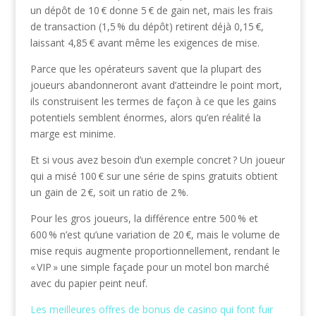
un dépôt de 10 € donne 5 € de gain net, mais les frais
de transaction (1,5 % du dépôt) retirent déjà 0,15 €,
laissant 4,85 € avant même les exigences de mise.
Parce que les opérateurs savent que la plupart des
joueurs abandonneront avant d’atteindre le point mort,
ils construisent les termes de façon à ce que les gains
potentiels semblent énormes, alors qu’en réalité la
marge est minime.
Et si vous avez besoin d’un exemple concret ? Un joueur
qui a misé 100 € sur une série de spins gratuits obtient
un gain de 2 €, soit un ratio de 2 %.
Pour les gros joueurs, la différence entre 500 % et
600 % n’est qu’une variation de 20 €, mais le volume de
mise requis augmente proportionnellement, rendant le
« VIP » une simple façade pour un motel bon marché
avec du papier peint neuf.
Les meilleures offres de bonus de casino qui font fuir