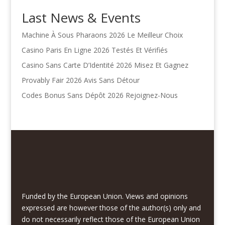
Last News & Events
Machine À Sous Pharaons 2026 Le Meilleur Choix
Casino Paris En Ligne 2026 Testés Et Vérifiés
Casino Sans Carte D’Identité 2026 Misez Et Gagnez
Provably Fair 2026 Avis Sans Détour
Codes Bonus Sans Dépôt 2026 Rejoignez-Nous
Funded by the European Union. Views and opinions
expressed are however those of the author(s) only and
do not necessarily reflect those of the European Union