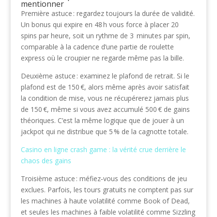
mentionner
Première astuce : regardez toujours la durée de validité.
Un bonus qui expire en 48 h vous force à placer 20
spins par heure, soit un rythme de 3 minutes par spin,
comparable à la cadence d’une partie de roulette
express où le croupier ne regarde même pas la bille.
Deuxième astuce : examinez le plafond de retrait. Si le
plafond est de 150 €, alors même après avoir satisfait
la condition de mise, vous ne récupérerez jamais plus
de 150 €, même si vous avez accumulé 500 € de gains
théoriques. C’est la même logique que de jouer à un
jackpot qui ne distribue que 5 % de la cagnotte totale.
Casino en ligne crash game : la vérité crue derrière le
chaos des gains
Troisième astuce : méfiez‑vous des conditions de jeu
exclues. Parfois, les tours gratuits ne comptent pas sur
les machines à haute volatilité comme Book of Dead,
et seules les machines à faible volatilité comme Sizzling