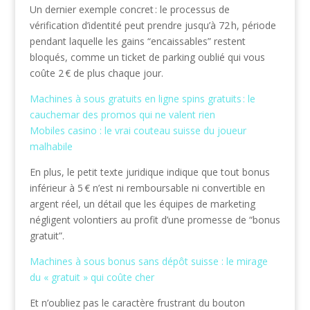
Un dernier exemple concret : le processus de
vérification d’identité peut prendre jusqu’à 72 h, période
pendant laquelle les gains “encaissables” restent
bloqués, comme un ticket de parking oublié qui vous
coûte 2 € de plus chaque jour.
Machines à sous gratuits en ligne spins gratuits : le
cauchemar des promos qui ne valent rien
Mobiles casino : le vrai couteau suisse du joueur
malhabile
En plus, le petit texte juridique indique que tout bonus
inférieur à 5 € n’est ni remboursable ni convertible en
argent réel, un détail que les équipes de marketing
négligent volontiers au profit d’une promesse de “bonus
gratuit”.
Machines à sous bonus sans dépôt suisse : le mirage
du « gratuit » qui coûte cher
Et n’oubliez pas le caractère frustrant du bouton