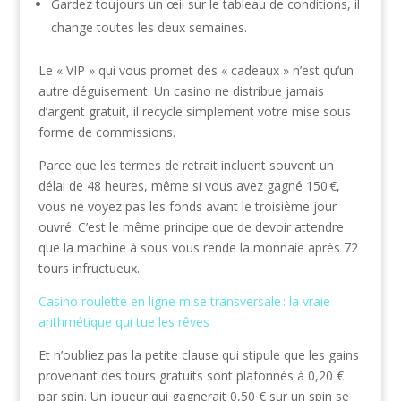
Gardez toujours un œil sur le tableau de conditions, il
change toutes les deux semaines.
Le « VIP » qui vous promet des « cadeaux » n’est qu’un
autre déguisement. Un casino ne distribue jamais
d’argent gratuit, il recycle simplement votre mise sous
forme de commissions.
Parce que les termes de retrait incluent souvent un
délai de 48 heures, même si vous avez gagné 150 €,
vous ne voyez pas les fonds avant le troisième jour
ouvré. C’est le même principe que de devoir attendre
que la machine à sous vous rende la monnaie après 72
tours infructueux.
Casino roulette en ligne mise transversale : la vraie
arithmétique qui tue les rêves
Et n’oubliez pas la petite clause qui stipule que les gains
provenant des tours gratuits sont plafonnés à 0,20 €
par spin. Un joueur qui gagnerait 0,50 € sur un spin se