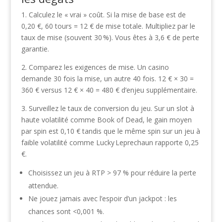
1. Calculez le « vrai » coût. Si la mise de base est de
0,20 €, 60 tours = 12 € de mise totale. Multipliez par le
taux de mise (souvent 30 %). Vous êtes à 3,6 € de perte
garantie.
2. Comparez les exigences de mise. Un casino
demande 30 fois la mise, un autre 40 fois. 12 € × 30 =
360 € versus 12 € × 40 = 480 € d’enjeu supplémentaire.
3. Surveillez le taux de conversion du jeu. Sur un slot à
haute volatilité comme Book of Dead, le gain moyen
par spin est 0,10 € tandis que le même spin sur un jeu à
faible volatilité comme Lucky Leprechaun rapporte 0,25
€.
Choisissez un jeu à RTP > 97 % pour réduire la perte
attendue.
Ne jouez jamais avec l’espoir d’un jackpot : les
chances sont <0,001 %.