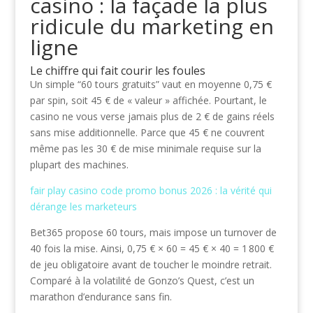
casino : la façade la plus
ridicule du marketing en
ligne
Le chiffre qui fait courir les foules
Un simple “60 tours gratuits” vaut en moyenne 0,75 €
par spin, soit 45 € de « valeur » affichée. Pourtant, le
casino ne vous verse jamais plus de 2 € de gains réels
sans mise additionnelle. Parce que 45 € ne couvrent
même pas les 30 € de mise minimale requise sur la
plupart des machines.
fair play casino code promo bonus 2026 : la vérité qui
dérange les marketeurs
Bet365 propose 60 tours, mais impose un turnover de
40 fois la mise. Ainsi, 0,75 € × 60 = 45 € × 40 = 1 800 €
de jeu obligatoire avant de toucher le moindre retrait.
Comparé à la volatilité de Gonzo’s Quest, c’est un
marathon d’endurance sans fin.